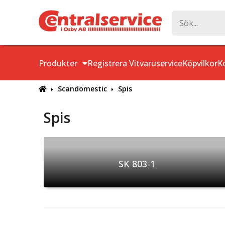
Produkter
Registrera Vitvaruservice
Köpvilkor
K
Scandomestic
Spis
Spis
SK 803-1