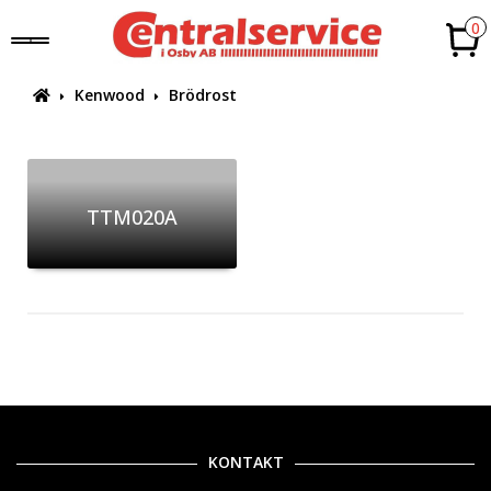
0
Kenwood
Brödrost
TTM020A
KONTAKT