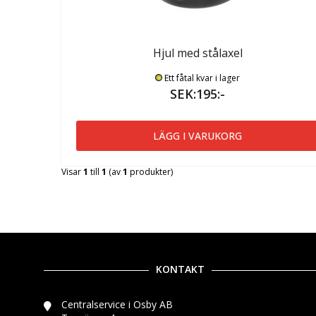
Hjul med stålaxel
Ett fåtal kvar i lager
SEK:195:-
LÄGG I VARUKORG
Visar
1
till
1
(av
1
produkter)
KONTAKT
Centralservice i Osby AB