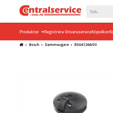
Produkter
Registrera Vitvaruservice
Köpvilkor
K
Bosch
Dammsugare
BSG61266/03