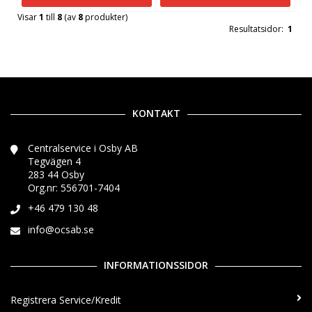
Visar
1
till
8
(av
8
produkter)
Resultatsidor:
1
KONTAKT
Centralservice i Osby AB
Tegvägen 4
283 44 Osby
Org.nr: 556701-7404
+46 479 130 48
info@ocsab.se
INFORMATIONSSIDOR
Registrera Service/Kredit