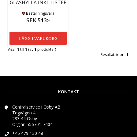
GLASHYLLA INKL LISTER
Beställningsvara
SEK:513:-
LÄGG I VARUKORG
Visar
1
till
1
(av
1
produkter)
Resultatsidor:
1
KONTAKT
Centralservice i Osby AB
Tegvägen 4
283 44 Osby
Org.nr: 556701-7404
+46 479 130 48