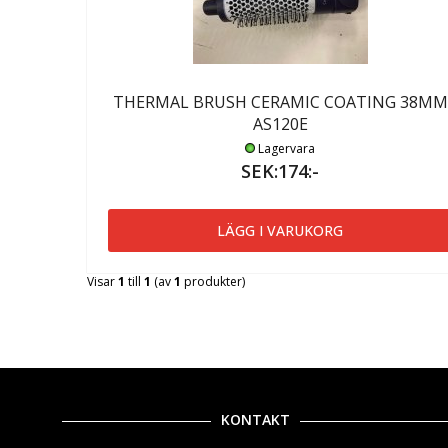
THERMAL BRUSH CERAMIC COATING 38MM
AS120E
Lagervara
SEK:174:-
LÄGG I VARUKORG
Visar
1
till
1
(av
1
produkter)
KONTAKT