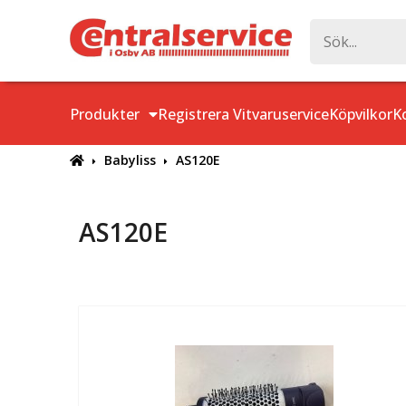
Produkter
Registrera Vitvaruservice
Köpvilkor
K
Babyliss
AS120E
AS120E