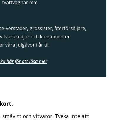
tvättvagnar mm.
e-verstäder, grossister, återförsäljare,
 vitvarukedjor och konsumenter.
er våra Julgåvor i år till
cka här för att läsa mer
kort.
m småvitt och vitvaror. Tveka inte att