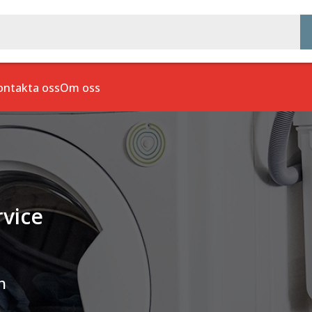
ontakta oss
Om oss
rvice
h