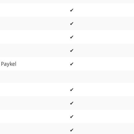
✔
✔
✔
✔
 Paykel
✔
✔
✔
✔
✔