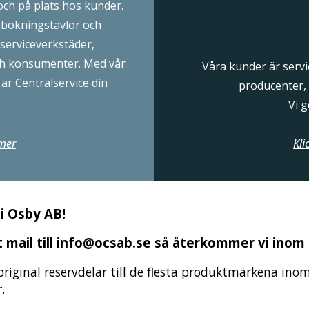
och på plats hos kunder.
 bokningstavlor och
serviceverkstäder,
 och konsumenter. Med vår
Våra kunder är servic
är Centralservice din
producenter,
Vi g
 mer
Kli
i Osby AB!
tt mail till info@ocsab.se så återkommer vi inom 
a original reservdelar till de flesta produktmärkena ino
.