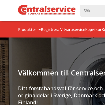
Produkter
Registrera Vitvaruservice
Köpvilkor
K
Välkommen till Centralse
Ditt förstahandsval för service och
originaldelar i Sverige, Danmark oc
Finland!