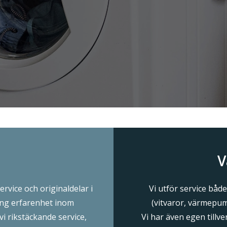
V
ervice och originaldelar i
Vi utför service båd
ång erfarenhet inom
(vitvaror, värmepum
i rikstäckande service,
Vi har även egen tillv